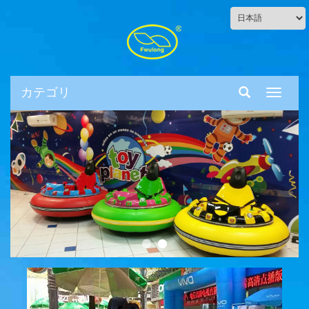
カテゴリ
ナ
ビ
ゲ
ー
シ
ョ
ン
の
切
り
替
え